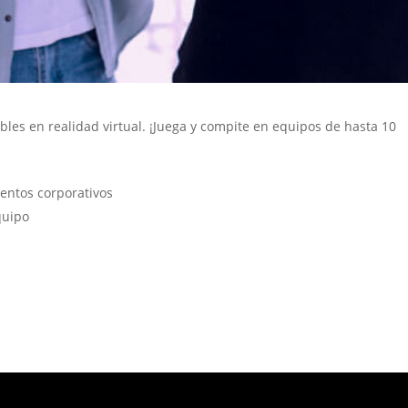
íbles en realidad virtual. ¡Juega y compite en equipos de hasta 10
ventos corporativos
quipo