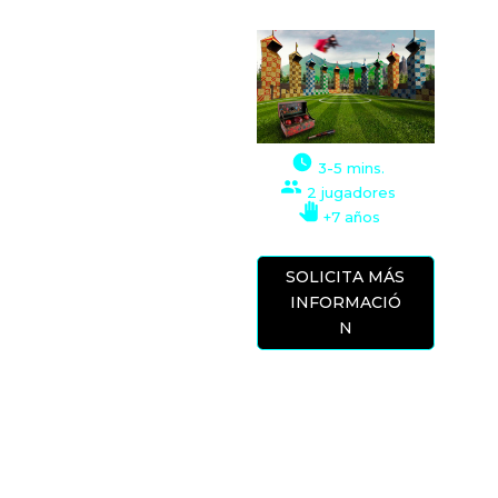
XPERIENCIA RV
En la famosa
Academia de Vuelo
Mágico RV, entrenan
a los mejores pilotos
3-5 mins.
de escoba del
2 jugadores
mundo. ¡Únete a tus
+7 años
compañeros para
volar alrededor del
SOLICITA MÁS
castillo
INFORMACIÓ
mágico! Experimenta
N
la emoción de
levantarte en el aire,
a cientos de pies
sobre el suelo. Usa tu varita mágica para
lanzar hechizos a mitad de vuelo. Explora la
antigua escuela de magia. Encuentra túneles
secretos y atajos.