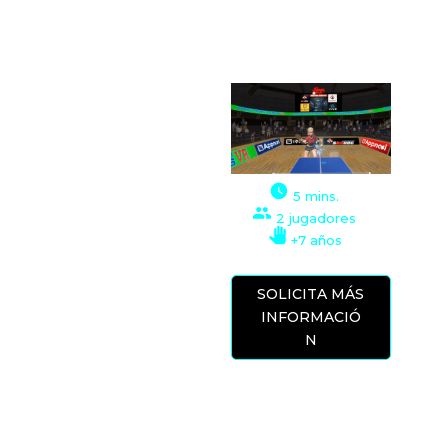
XPERIENCIA RV
Si quieres disfrutar
de los deportes de
raqueta a través de la
RV, el simulador de
5 mins.
tenis de mesa es una
2 jugadores
buena opción.
+7 años
La física realista, el
SOLICITA MÁS
sonido inmersivo y la
INFORMACIÓ
animación fluida te
N
hacen sentir como si
estuvieras realmente
en la cancha de ping-
pong.
Con las físicas diseñadas para ser más real