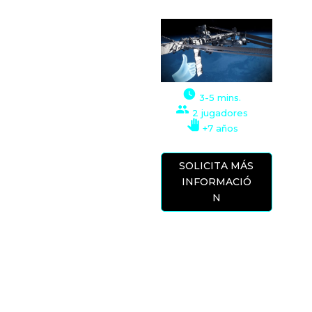
XPERIENCIA RV
En esta experiencia
RV ofrecemos varias
opciones, ya que hay
mucho contenido y
3-5 mins.
de gran calidad.
2 jugadores
– ISS: podemos
+7 años
conocer la Estación
Espacial
SOLICITA MÁS
Internacional y
INFORMACIÓ
recorrerla de lado a
N
lado en gravedad 0,
también podemos
dar un paseo por el
exterior de la estación y propulsarlos por su
entorno, veremos la Tierra como nunca antes
y nos sentiremos como un astronauta.