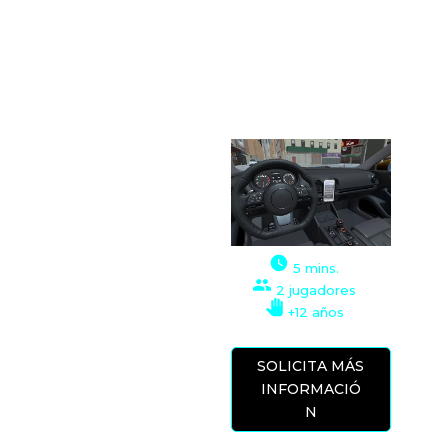
VR
XPERIENCIA RV
Esta simulación en
realidad virtual nos
pone en lugar de
diferentes
5 mins.
situaciones que se
2 jugadores
pueden dar en la
+12 años
conducción. Son muy
habituales las
distracciones al
SOLICITA MÁS
volante provocadas
INFORMACIÓ
por el móvil, lo vemos
N
en nuestro día a día.